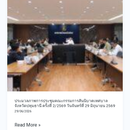
ประชุม
ชุมชน
คณะ
ระดับ
กรรมการ
เมือง
สันนิบาต
ร่วม
เทศบาล
พิจารณา
จังหวัด
ร่าง
ปทุมธานี
แผน
ครั้ง
พัฒนา
ที่
เทศบาล
2/2569
เมือง
วัน
สนั่น
ประมวลภาพการประชุมคณะกรรมการสันนิบาตเทศบาล
จันทร์
รักษ์
จังหวัดปทุมธานี ครั้งที่ 2/2569 วันจันทร์ที่ 29 มิถุนายน 2569
ที่
(พ.ศ.
29/06/2026
29
2566–
Read More »
มิถุนายน
2570)