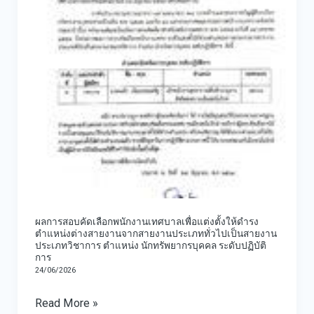
เลือก
เครื่อง
พิจารณา
พนักงาน
มือ
วางแผน
เทศบาล
ใน
พัฒนา
เพื่อ
การ
เทศบาล
แต่ง
ประเมิน
เมือง
ตั้ง
ผู้
สนั่น
ให้
สูง
รักษ์
ดำรง
อายุ
(พ.ศ.
ตำแหน่ง
ใน
2566
ต่าง
ชุมชน
–
ผลการสอบคัดเลือกพนักงานเทศบาลเพื่อแต่งตั้งให้ดำรง
สาย
ภาย
2570)
ตำแหน่งต่างสายงานจากสายงานประเภททั่วไปเป็นสายงาน
งาน
ประเภทวิชาการ ตำแหน่ง นักทรัพยากรบุคคล ระดับปฏิบัติ
ใต้
เปลี่ยนแปลง
การ
จาก
โครงการ
ครั้ง
24/06/2026
สาย
พัฒนา
ที่
Read More »
งาน
ศักยภาพ
2/2569