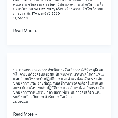
สนั่น
เลือก
คุณธรรม จริยธรรม การรักษาวินัย และความโปร่งใส รวมทั้ง
เข้า
มอบนโยบาย No Gift Policy พร้อมสร้างความเข้าใจเกี่ยวกับ
รักษ์
พนักงาน
การประเมิน ITA ประจำปี 2569
รับ
ยก
19/06/2026
เทศบาล
ราชการ
ระดับ
เพื่อ
Read More »
เป็น
ส่ง
แต่ง
พนักงาน
เสริม
ตั้ง
เทศบาล
ให้
ให้
ใน
ประกาศ
องค์กร
ดำรง
ตำแหน่ง
คณะ
ให้
ตำแหน่ง
ประกาศคณะกรรมการดําเนินการคัดเลือกกรณีที่มีเหตุพิเศษ
แพทย์
กรรม
มี
ที่ไม่จําเป็นต้องสอบแข่งขันเป็นพนักงานเทศบาล ในตําแหน่ง
สาย
แผน
แพทย์แผนไทย ระดับปฏิบัติการ และตําแหน่งเภสัชกร ระดับ
กา
คุณธรรม
งาน
ปฏิบัติการ เรื่อง รายชื่อผู้มีสิทธิเข้ารับการคัดเลือกในตําแหน่
ไทย
งแพทย์แผนไทย ระดับปฏิบัติการ และตําแหน่งเภสัชกร ระดับ
รดํา
จริยธรรม
ผู้
ปฏิบัติการกําหนดวัน เวลา สถานที่ดําเนินการคัดเลือก และ
ระดับ
เนิน
ระเบียบเกี่ยวกับการเข้ารับการคัดเลือก
การ
บริหาร
ปฏิบัติ
25/05/2026
การ
รักษา
ใน
การ
คัด
วินัย
Read More »
ตำแหน่ง