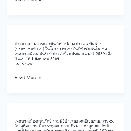
ประเภท
ทีม
หญิง
ประมวล
(ประชาชน
ภาพ
ทั่วไป)
ประมวลภาพการแข่งขัน กีฬาเปตอง ประเภททีมชาย
การ
ใน
(ประชาชนทั่วไป) ในโครงการแข่งขันกีฬาชุมชนในเขต
เทศบาลเมืองสนั่นรักษ์ ประจำปีงบประมาณ พ.ศ. 2569 เมื่อ
แข่งขัน
โครงการ
วันเสาร์ที่ 1 สิงหาคม 2569
กีฬา
03/08/2026
แข่งขัน
เปตอง
กีฬา
Read More »
ประเภท
ชุมชน
ทีม
ใน
ชาย
เขต
เทศบาล
(ประชาชน
เทศบาล
เมือง
ทั่วไป)
เมือง
เทศบาลเมืองสนั่นรักษ์ ร่วมพิธีบำเพ็ญกุศลปัญญาสมวาร ๕๐
สนั่น
ใน
วัน อุทิศถวายเป็นพระกุศลแด่ สมเด็จพระเจ้าลูกเธอ เจ้าฟ้า
สนั่น