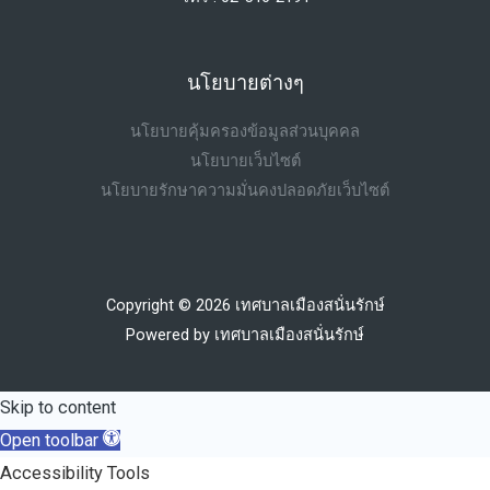
ระดับ
ประเภท
ปฏิบัติ
ทั่วไป
การ
นโยบายต่างๆ
เป็น
เรื่อง
สาย
นโยบายคุ้มครองข้อมูลส่วนบุคคล
ราย
นโยบายเว็บไซต์
งาน
ชื่อ
นโยบายรักษาความมั่นคงปลอดภัยเว็บไซต์
ประเภท
ผู้
วิชาการ
มี
ตำแหน่ง
สิทธิ
นัก
Copyright © 2026 เทศบาลเมืองสนั่นรักษ์
เข้า
ทรัพยากร
Powered by เทศบาลเมืองสนั่นรักษ์
รับ
บุคคล
การ
ระดับ
คัด
Skip to content
ปฏิบัติ
เลือก
Open toolbar
การ
ในตํา
Accessibility Tools