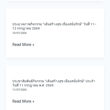
สะอาด
กรม
พระบาท
แก่
หลวง
สมเด็จ
ประมวล
ผู้
ราช
พระเจ้าอยู่หัว
ภาพ
ประมวลภาพกิจกรรม “เต้นสร้างสุข เมืองสนั่นรักษ์” วันที่ 11–
ประสบ
สา
เนื่อง
กิจกรรม
12 กรกฎาคม 2569
อัคคี
ริณี
ใน
13/07/2026
“เต้น
ภัย
สิริ
โอกาส
สร้าง
Read More »
เพื่อ
พัชร
วัน
สุข
บรรเทา
มหา
เฉลิม
เมือง
ความ
วัชร
พระชนมพรรษา
สนั่น
เดือด
ประชาสัมพันธ์
ราช
28
รักษ์”
ร้อน
กิจกรรม
ธิดา
กรกฎาคม
วัน
ประชาสัมพันธ์กิจกรรม “เต้นสร้างสุข เมืองสนั่นรักษ์” ประจำ
ใน
“เต้น
2569
วันที่ 11 กรกฎาคม พ.ศ. 2569
ที่
11/07/2026
เบื้อง
สร้าง
11–
ต้น
สุข
12
Read More »
ด้าน
เมือง
กรกฎาคม