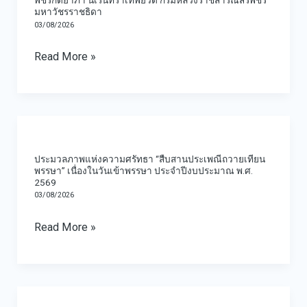
พัชรกิติยาภา นเรนทิราเทพยวดี กรมหลวงราชสาริณีสิริพัชร
รักษ์
โครงการ
รักษ์
มหาวัชรราชธิดา
ร่วม
03/08/2026
แข่งขัน
ประจำ
พิธี
กีฬา
ปีงบประมาณ
Read More »
บำเพ็ญ
ชุมชน
พ.ศ.
กุศล
ใน
2569
ปัญญา
เขต
เมื่อ
ประมวล
สม
เทศบาล
วัน
ภาพ
วาร
เมือง
อาทิตย์
ประมวลภาพแห่งความศรัทธา “สืบสานประเพณีถวายเทียน
แห่ง
๕๐
พรรษา” เนื่องในวันเข้าพรรษา ประจำปีงบประมาณ พ.ศ.
สนั่น
ที่
2569
ความ
วัน
รักษ์
2
03/08/2026
ศรัทธา
อุทิศ
ประจำ
สิงหาคม
Read More »
“สืบสาน
ถวาย
ปีงบประมาณ
2569
ประเพณี
เป็น
พ.ศ.
ถวาย
พระ
2569
เทียน
กุศล
ร่วม
เมื่อ