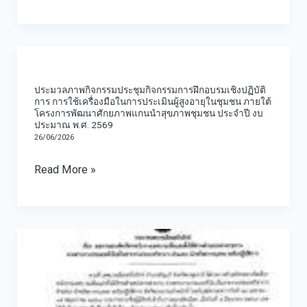
2569
เพิ่ม
เติม
ประมวล
ครั้ง
ภาพ
ที่
ประมวลภาพกิจกรรมประชุมกิจกรรมการฝึกอบรมเชิงปฏิบัติ
กิจกรรม
1/2569
การ การใช้เครื่องมือในการประเมินผู้สูงอายุในชุมชน ภายใต้
โครงการพัฒนาศักยภาพแกนนำสุขภาพชุมชน ประจำปี งบ
ประชุม
และ
ประมาณ พ.ศ. 2569
กิจกรรม
การ
26/06/2026
การ
ประชุม
Read More »
ฝึก
คณะ
อบรม
กรรมการ
เชิง
พัฒนา
ผล
ปฏิบัติ
เทศบาล
การ
การ
เมือง
สอบ
การ
สนั่น
คัด
ใช้
รักษ์