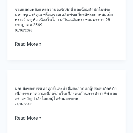
พรรษา”
แด่
แสดง
วัน
ร่วมแสดงพลังแห่งความจงรักภักดี และน้อมสำนึกในพระ
เนื่อง
สมเด็จ
พลัง
เสาร์
มหากรุณาธิคุณ พร้อมร่วมเฉลิมพระเกียรติพระบาทสมเด็จ
ใน
พระเจ้าอยู่หัว เนื่องในโอกาสวันเฉลิมพระชนมพรรษา 28
พระเจ้า
แห่ง
ที่
กรกฎาคม 2569
วัน
ลูกเธอ
ความ
1
03/08/2026
เข้า
เจ้า
จงรัก
สิงหาคม
Read More »
พรรษา
ฟ้า
ภักดี
2569
ประจำ
พัช
และ
ปีงบประมาณ
รกิ
น้อม
พ.ศ.
มอบ
ติ
สำนึก
2569
สิ่งของ
ยาภา
ใน
มอบสิ่งของบรรเทาทุกข์และน้ำดื่มสะอาดแก่ผู้ประสบอัคคีภัย
บรรเทา
นเร
พระ
เพื่อบรรเทาความเดือดร้อนในเบื้องต้นด้านการดำรงชีพ และ
สร้างขวัญกำลังใจแก่ผู้ได้รับผลกระทบ
ทุกข์
นทิ
มหากรุณาธิคุณ
24/07/2026
และ
รา
พร้อม
Read More »
น้ำ
เทพย
ร่วม
ดื่ม
วดี
เฉลิมพระเกียรติ