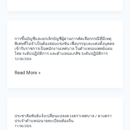
ประเภท
แกน
ทั่วไป
นำ
เป็น
การ
สุขภาพ
สาย
ขึ้น
ชุมชน
การขึ้นบัญชีและยกเลิกบัญชีผู้ผ่านการคัดเลือกกรณีที่มีเหตุ
งาน
บัญชี
ประจำ
พิเศษที่ไม่จำเป็นต้องสอบแข่งขัน เพื่อบรรจุและแต่งตั้งบุคคล
เข้ารับราชการเป็นพนักงานเทศบาล ในตำแหน่งแพทย์แผน
ประเภท
และ
ปี
ไทย ระดับปฏิบัติการ และตำแหน่งเภสัช ระดับปฏิบัติการ
วิชาการ
ยกเลิก
งบ
12/06/2026
ตำแหน่ง
บัญชี
ประมาณ
Read More »
นัก
ผู้
พ.ศ.
ทรัพยากร
ผ่าน
2569
บุคคล
การ
ประชาสัมพันธ์
ระดับ
คัด
แจ้ง
ปฏิบัติ
เลือก
ประชาสัมพันธ์แจ้งเปลี่ยนแปลงดวงตราเทศบาล / ดวงตรา
เปลี่ยนแปลง
การ
กรณี
ประจำตำแหน่งนายทะเบียนท้องถิ่น
11/06/2026
ดวง
ที่