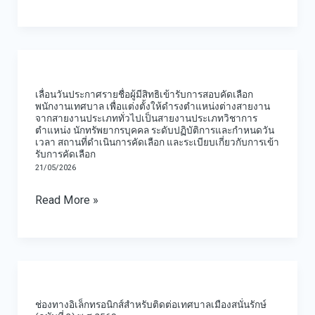
และ
เลือก
และ
ประเภท
ตำแหน่ง
กรณี
ความ
วิชาการ
เภสัช
ที่
โปร่งใส
ตำแหน่ง
เลื่อน
ระดับ
มี
รวม
นัก
วัน
ปฏิบัติ
เหตุ
ทั้ง
เลื่อนวันประกาศรายชื่อผู้มีสิทธิเข้ารับการสอบคัดเลือก
ทรัพยากร
ประกาศ
การ
พนักงานเทศบาล เพื่อแต่งตั้งให้ดำรงตำแหน่งต่างสายงาน
พิเศษ
มอบ
บุคคล
จากสายงานประเภททั่วไปเป็นสายงานประเภทวิชาการ
ราย
ตำแหน่ง นักทรัพยากรบุคคล ระดับปฏิบัติการและกำหนดวัน
ที่
นโยบาย
ระดับ
เวลา สถานที่ดำเนินการคัดเลือก และระเบียบเกี่ยวกับการเข้า
ชื่อ
ไม่
รับการคัดเลือก
No
ปฏิบัติ
ผู้
21/05/2026
จํา
Gift
การ
มี
เป็น
Policy
Read More »
สิทธิ
ต้อง
พร้อม
เข้า
สอบ
สร้าง
รับ
แข่งขัน
ความ
ช่อง
การ
เป็น
เข้าใจ
ทาง
สอบ
พนักงาน
เกี่ยว
ช่องทางอิเล็กทรอนิกส์สำหรับติดต่อเทศบาลเมืองสนั่นรักษ์
อิเล็กทรอนิกส์
คัด