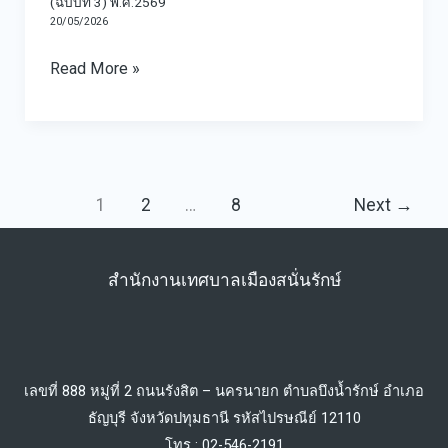
(ฉบับที่ 3) พ.ศ.2569
เทศบาล
กับ
20/05/2026
สำหรับ
เลือก
ในตํา
การ
ติดต่อ
พนักงาน
Read More »
แหน่
ประเมิน
เทศบาล
เทศบาล
ง
ITA
เมือง
เพื่อ
แพทย์
ประจำ
สนั่น
แต่ง
แผน
ปี
รักษ์
ตั้ง
ไทย
2569
1
2
…
8
Next
→
(ฉบับ
ให้
ระดับ
ที่
ดำรง
ปฏิบัติ
3)
ตำแหน่ง
สำนักงานเทศบาลเมืองสนั่นรักษ์
การ
พ.ศ.2569
ต่าง
และ
สาย
ตํา
งาน
แหน่
จาก
เลขที่ 888 หมู่ที่ 2 ถนนรังสิต – นครนายก ตำบลบึงน้ำรักษ์ อำเภอ
ง
สาย
ธัญบุรี จังหวัดปทุมธานี รหัสไปรษณีย์ 12110
เภสัชกร
โทร : 02-546-2191
งาน