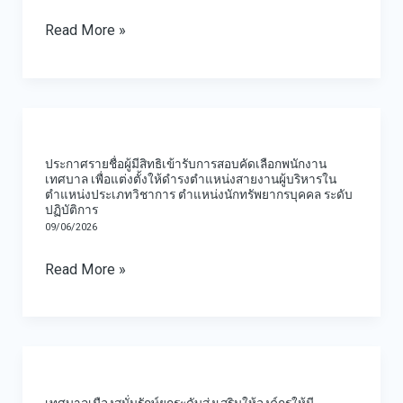
ตรา
มี
Read More »
เทศบาล
เหตุ
/
พิเศษ
ดวง
ที่
ประกาศ
ตรา
ไม่
ราย
ประจำ
จำเป็น
ประกาศรายชื่อผู้มีสิทธิเข้ารับการสอบคัดเลือกพนักงาน
ชื่อ
เทศบาล เพื่อแต่งตั้งให้ดำรงตำแหน่งสายงานผู้บริหารใน
ตำแหน่ง
ต้อง
ตำแหน่งประเภทวิชาการ ตำแหน่งนักทรัพยากรบุคคล ระดับ
ผู้
นาย
ปฏิบัติการ
สอบ
มี
09/06/2026
ทะเบียน
แข่งขัน
สิทธิ
ท้อง
เพื่อ
Read More »
เข้า
ถิ่น
บรรจุ
รับ
และ
การ
แต่ง
เทศบาล
สอบ
ตั้ง
เมือง
คัด
บุคคล
เทศบาลเมืองสนั่นรักษ์ยกระดับส่งเสริมให้องค์กรให้มี