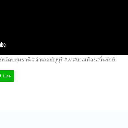
ังหวัดปทุมธานี #อำเภอธัญบุรี #เทศบาลเมืองสนั่นรักษ์
Line